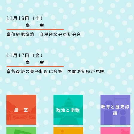
11月18日（土）
皇 室
皇位継承議論 自民懇談会が初会合
11月17日（金）
皇 室
皇族復帰の養子制度は合憲 内閣法制局が見解
教育と
歴史認
皇 室
政治と宗教
識