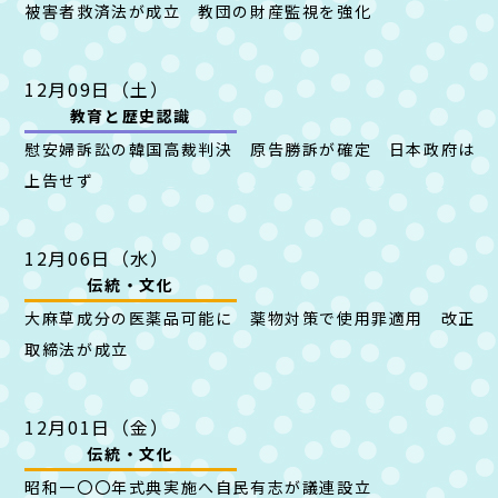
被害者救済法が成立 教団の財産監視を強化
12月09日（土）
教育と
歴史認識
慰安婦訴訟の韓国高裁判決 原告勝訴が確定 日本政府は
上告せず
12月06日（水）
伝統・文化
大麻草成分の医薬品可能に 薬物対策で使用罪適用 改正
取締法が成立
12月01日（金）
伝統・文化
昭和一〇〇年式典実施へ自民有志が議連設立