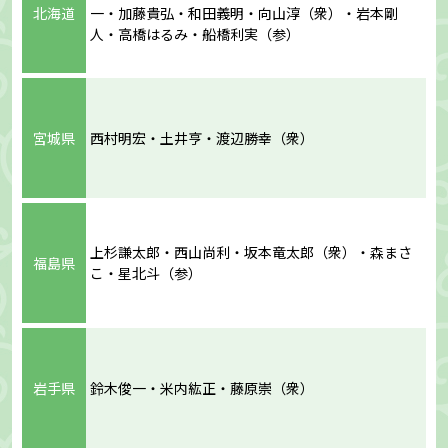
北海道
一・加藤貴弘・和田義明・向山淳（衆）・岩本剛
人・高橋はるみ・船橋利実（参）
宮城県
西村明宏・土井亨・渡辺勝幸（衆）
上杉謙太郎・西山尚利・坂本竜太郎（衆）・森まさ
福島県
こ・星北斗（参）
岩手県
鈴木俊一・米内紘正・藤原崇（衆）