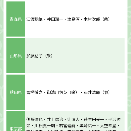
青森県
江渡聡徳・神田潤一・津島淳・木村次郎（衆）
山形県
加藤鮎子（衆）
秋田県
冨樫博之・御法川信英（衆）・石井浩郎（参）
伊藤達也・井上信治・辻清人・萩生田光一・平沢勝
栄・川松真一朗・若宮健嗣・黒崎祐一・大空幸星・
東京都