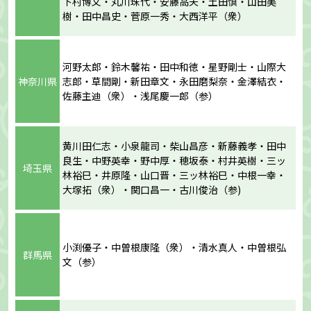
下村博文・丸川珠代・安藤高夫・土田慎・山田美
樹・田中昌史・菅原一秀・大西洋平（衆）
河野太郎・鈴木馨祐・田中和徳・星野剛士・山際大
神奈川県
志郎・草間剛・新田章文・永田磨梨奈・金澤結衣・
佐藤主迪（衆）・浅尾慶一郎（参）
黄川田仁志・小泉龍司・柴山昌彦・新藤義孝・田中
良生・中野英幸・野中厚・穂坂泰・村井英樹・三ッ
埼玉県
林裕巳・井原隆・山口晋・三ッ林裕巳・中根一幸・
大塚拓（衆）・関口昌一・古川俊治（参)
小渕優子・中曽根康隆（衆）・清水真人・中曽根弘
群馬県
文（参）