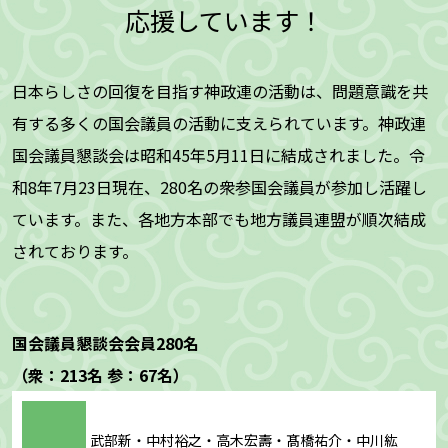
応援しています！
日本らしさの回復を目指す神政連の活動は、問題意識を共
有する多くの国会議員の活動に支えられています。神政連
国会議員懇談会は昭和45年5月11日に結成されました。令
和8年7月23日現在、280名の衆参国会議員が参加し活躍し
ています。また、各地方本部でも地方議員連盟が順次結成
されております。
国会議員懇談会会員280名
（衆：213名 参：67名）
武部新・中村裕之・高木宏壽・髙橋祐介・中川紘