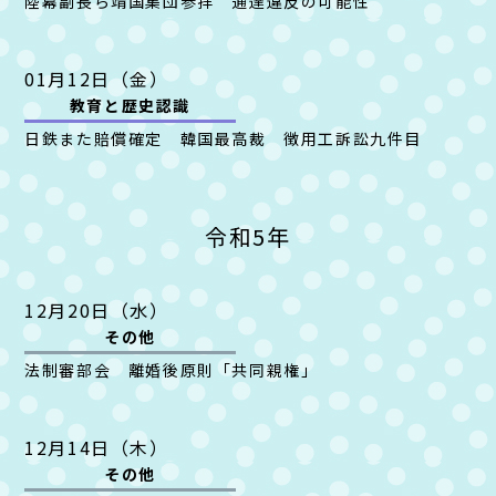
陸幕副長ら靖国集団参拝 通達違反の可能性
01月12日（金）
教育と
歴史認識
日鉄また賠償確定 韓国最高裁 徴用工訴訟九件目
令和5年
12月20日（水）
その他
法制審部会 離婚後原則「共同親権」
12月14日（木）
その他