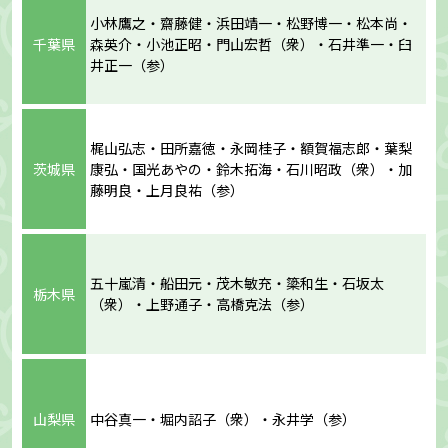
小林鷹之・齋藤健・浜田靖一・松野博一・松本尚・
千葉県
森英介・小池正昭・門山宏哲（衆）・石井準一・臼
井正一（参）
梶山弘志・田所嘉徳・永岡桂子・額賀福志郎・葉梨
茨城県
康弘・国光あやの・鈴木拓海・石川昭政（衆）・加
藤明良・上月良祐（参）
五十嵐清・船田元・茂木敏充・簗和生・石坂太
栃木県
（衆）・上野通子・高橋克法（参）
山梨県
中谷真一・堀内詔子（衆）・永井学（参）