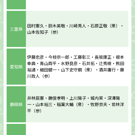
田村憲久・鈴木英敬・川崎秀人・石原正敬（衆）・
三重県
山本佐知子（参）
伊藤忠彦・今枝宗一郎・工藤彰三・長坂康正・根本
幸典・青山周平・水野良彦・石井拓・辻秀樹・熊田
愛知県
裕通・細田健一・山下史守朗（衆）・酒井庸行・藤
川政人（参）
井林辰憲・勝俣孝明・上川陽子・城内実・深澤陽
静岡県
一・山本裕三・稲葉大輔（衆）・牧野京夫・若林洋
平（参）